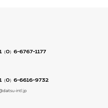
1（0）6-6767-1177
1（0）6-6616-9732
@daitsu-intl.jp